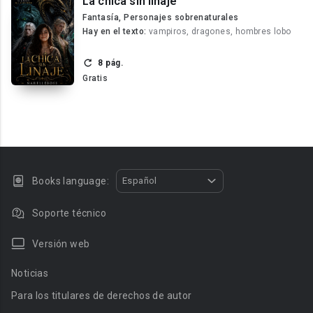
La chica sin linaje
Fantasía, Personajes sobrenaturales
Hay en el texto:
vampiros, dragones, hombres lobo
8 pág.
Gratis
Books language:
Español
Soporte técnico
Versión web
Noticias
Para los titulares de derechos de autor