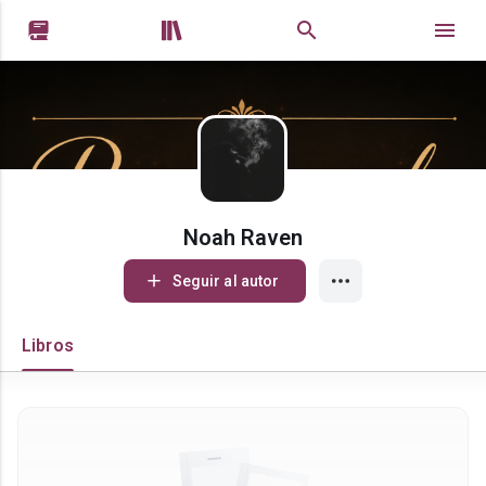


Noah Raven
Seguir al autor
Libros