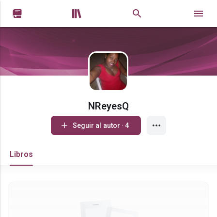


NReyesQ
Seguir al autor · 4
Libros