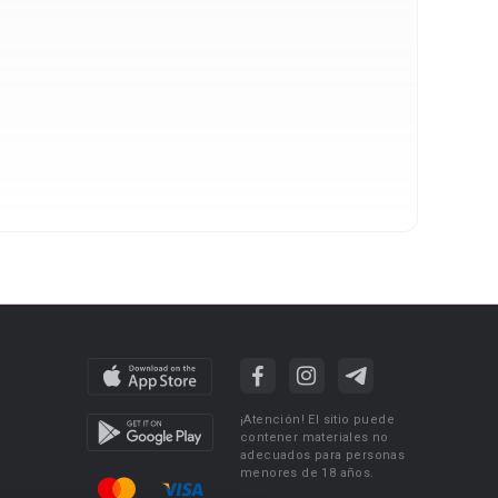
¡Atención! El sitio puede
contener materiales no
adecuados para personas
menores de 18 años.