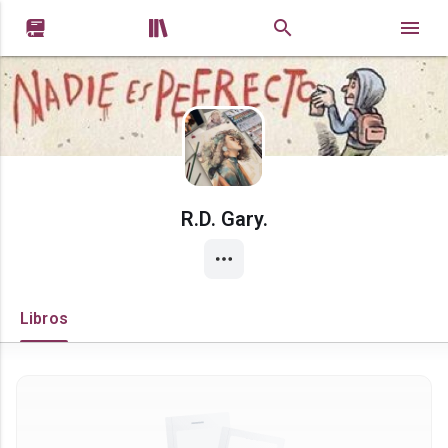


R.D. Gary.
Libros