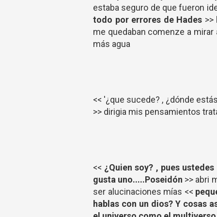
estaba seguro de que fueron id
todo por errores de Hades
>> 
me quedaban comenze a mirar a 
más agua
<< '¿que sucede? , ¿dónde estás 
>> dirigia mis pensamientos tra
<<
¿Quien soy? , pues ustede
gusta uno.....Poseidón
>> abri 
ser alucinaciones mías <<
peque
hablas con un dios? Y cosas as
el universo como el multiverso