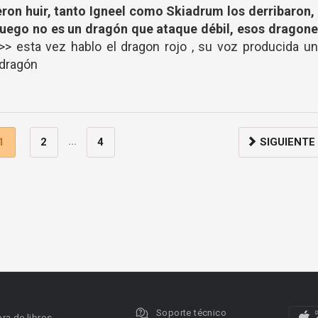
eron huir, tanto Igneel como Skiadrum los derribaron,
uego no es un dragón que ataque débil, esos dragone
>> esta vez hablo el dragon rojo , su voz producida u
 dragón
...
1
2
4
SIGUIENTE
Soporte técnico
ra de libros