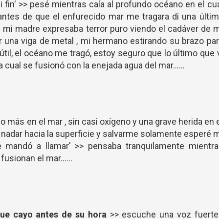
mi fin' >> pesé mientras caía al profundo océano en el cu
ntes de que el enfurecido mar me tragara di una últi
 se mi madre expresaba terror puro viendo el cadáver de 
r una viga de metal , mi hermano estirando su brazo pa
útil, el océano me tragó, estoy seguro que lo último que 
cual se fusionó con la enejada agua del mar......
o más en el mar , sin casi oxígeno y una grave herida en 
 nadar hacia la superficie y salvarme solamente esperé 
e mandó a llamar' >> pensaba tranquilamente mientra
usionan el mar......
que cayo antes de su hora
>> escuche una voz fuerte 