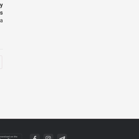
 y
s
na