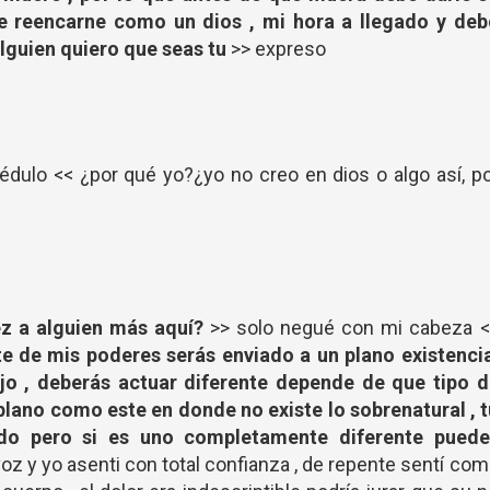
e reencarne como un dios , mi hora a llegado y deb
alguien quiero que seas tu
>> expreso
édulo << ¿por qué yo?¿yo no creo en dios o algo así, p
ez a alguien más aquí?
>> solo negué con mi cabeza <
e de mis poderes serás enviado a un plano existencia
ijo , deberás actuar diferente depende de que tipo d
 plano como este en donde no existe lo sobrenatural , 
do pero si es uno completamente diferente puede
voz y yo asenti con total confianza , de repente sentí co