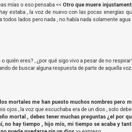
eas mías o eso pensaba <<
Otro que muere injustament
hay estaba , la voz de nuevo con las pocas energías q
todos lados pero nada , no había nada solamente agua
o quién eres? , ¿por qué sigo vivo a pesar de no respirar
tando de buscar alguna respuesta de parte de aquella vo
s los mortales me han puesto muchos nombres pero m
mis ojos , la voz que escuchaba era de un dios , solo deb
ño mortal , debes tener muchas preguntas ¿el por qu
í, no hay tiempo , hijo mío, mi tiempo se acaba y tan
 no puede quedarse sin un dios
>> expreso