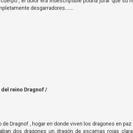
uerpo , el dolor era indescriptible podría jurar que su 
mpletamente desgarradores.......
 del reino Dragnof /
o de Dragnof , hogar en donde viven los dragones en paz
laban dos dragones un dragón de escamas rojas clara