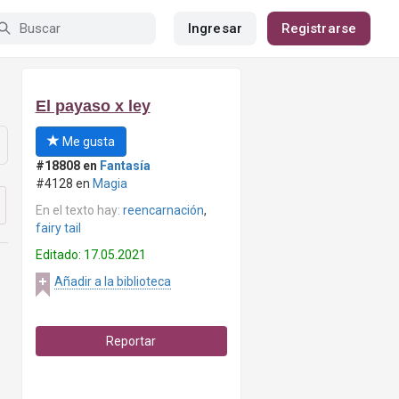
Ingresar
Registrarse
El payaso x ley
Me gusta
#18808 en
Fantasía
#4128 en
Magia
En el texto hay:
reencarnación
,
fairy tail
Editado: 17.05.2021
Añadir a la biblioteca
Reportar