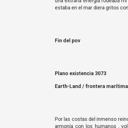
una extraña energía rodeaba mi c
estaba en el mar diera gritos co
Fin del pov
Plano existencia 3073
Earth-Land / frontera marítima
Por las costas del inmenso rein
armonía con los humanos , vo