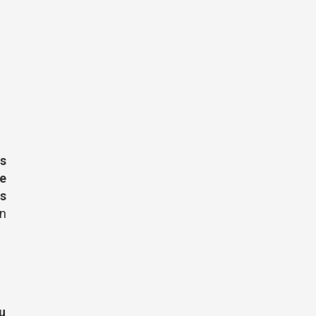
s
e
os
en
u