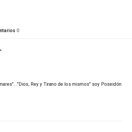
tarios
0
"
ares"...."Dios, Rey y Tirano de los mismos" soy Poseidón