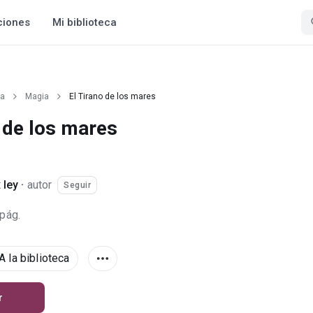
ciones
Mi biblioteca
ía
Magia
El Tirano de los mares
o de los mares
 ley
·
autor
Seguir
 pág.
A la biblioteca
r