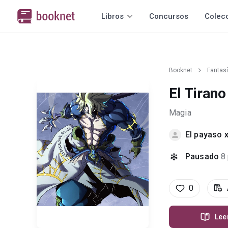
Libros
Concursos
Colec
Booknet
Fantas
El Tiran
Magia
El payaso x
Pausado
8
0
Lee