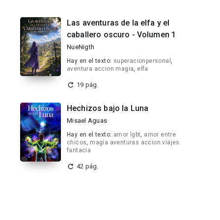
Las aventuras de la elfa y el
caballero oscuro - Volumen 1
NueNigth
Hay en el texto:
superacionpersonal
,
aventura accion magia
,
elfa
19 pág.
Hechizos bajo la Luna
Misael Aguas
Hay en el texto:
amor lgbt
,
amor entre
chicos
,
magia aventuras accion viajes
fantacia
42 pág.