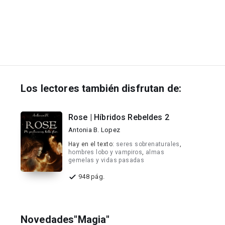
Los lectores también disfrutan de:
Rose | Híbridos Rebeldes 2
Antonia B. Lopez
Hay en el texto:
seres sobrenaturales
,
hombres lobo y vampiros
,
almas
gemelas y vidas pasadas
948 pág.
Novedades"Magia"