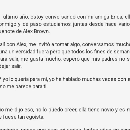
o ultimo año, estoy conversando con mi amiga Erica, el
 conmigo y de paso estudiamos juntas desde hace vario
buenote de Alex Brown.
alí con Alex, me invitó a tomar algo, conversamos much
una universidad fuera pero que todos los fines de sema
ara salir, me gusta mucho, espero que mis padres no 
jar salir.
? yo lo quería para mí, yo he hablado muchas veces con e
 no me parece para ti.
o me dijo eso, no lo puedo creer, ella tiene novio y es 
 fuese tan egoísta.
egoísmo, pensé que eras mi amiga, tantos años en vano