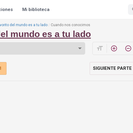
ciones
Mi biblioteca
avorito del mundo es a tu lado
Cuando nos conocimos
del mundo es a tu lado
format_size
add_circle_outline
remove_circle_outline
1
SIGUIENTE PARTE