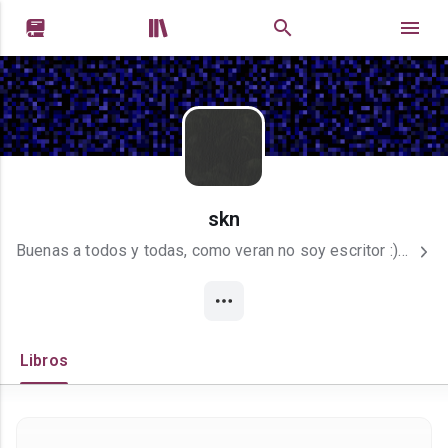


skn
Buenas a todos y todas, como veran no soy escritor :) , pero siempre me gusto la ciencia ficcion y tengo mucha imaginacion, espero que puedan interpretar la historia, de a poco ire mejorando, que tengan un lindo dia.
Libros