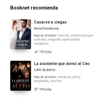
Booknet recomienda
Casarse a ciegas
Anna Románova
Hay en el texto:
traicion
,
matrimonio por
contrato
,
segunda oportunidad
venganza
192 pág.
La asistente que domó al Ceo
LIRIO BLANCO
Hay en el texto:
romance
,
jefe y
empleada
,
ceo frío
106 pág.