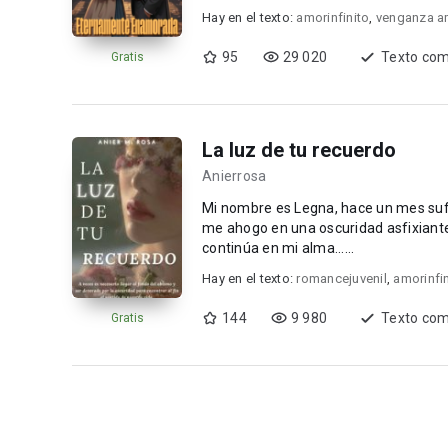
Hay en el texto:
amorinfinito
,
venganza a
95
29 020
Texto com
Gratis
La luz de tu recuerdo
Anierrosa
Mi nombre es Legna, hace un mes suf
me ahogo en una oscuridad asfixiante
continúa en mi alma......
Hay en el texto:
romancejuvenil
,
amorinfin
144
9 980
Texto com
Gratis