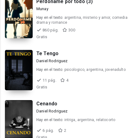
Perdóname por todo (3)
Munay
Hay en el texto:
argentina, misterio y amor, comedia
drama y romance
860 pág.
300
Gratis
Te Tengo
Daniel Rodriguez
Hay en el texto:
psicologico, argentina, jovenadulto
11 pág.
4
Gratis
Cenando
Daniel Rodriguez
Hay en el texto:
intriga, argentina, relatocorto
6 pág.
2
Gratis