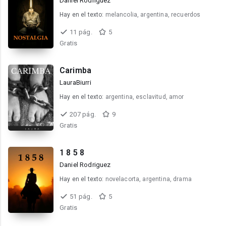
Daniel Rodriguez
Hay en el texto:
melancolia, argentina, recuerdos
11 pág.
5
Gratis
Carimba
LauraBiurri
Hay en el texto:
argentina, esclavitud, amor
207 pág.
9
Gratis
1 8 5 8
Daniel Rodriguez
Hay en el texto:
novelacorta, argentina, drama
51 pág.
5
Gratis