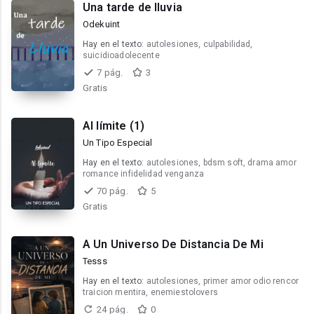
Una tarde de lluvia
Odekuint
Hay en el texto:
autolesiones, culpabilidad,
suicidioadolecente
7 pág.
3
Gratis
Al límite (1)
Un Tipo Especial
Hay en el texto:
autolesiones, bdsm soft, drama amor
romance infidelidad venganza
70 pág.
5
Gratis
A Un Universo De Distancia De Mi
Tesss
Hay en el texto:
autolesiones, primer amor odio rencor
traicion mentira, enemiestolovers
24 pág.
0