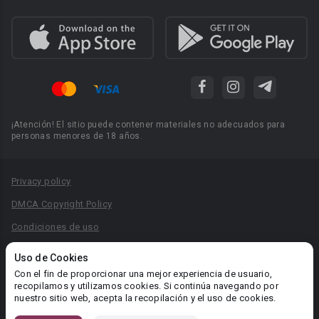
¡Atención! El sitio puede contener materiales no adecuados para
personas menores de 18 años.
Privacy policy
DMCA Copyright Policy
Condiciones de uso
Acuerdo de Privacidad
Uso de Cookies
Reglas para la publicación de libros
Con el fin de proporcionar una mejor experiencia de usuario,
recopilamos y utilizamos cookies. Si continúa navegando por
Área RR.PP.: pr@booknet.com
nuestro sitio web, acepta la recopilación y el uso de cookies.