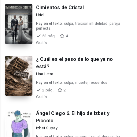
Cimientos de Cristal
Uriel
Hay en el texto:
culpa, traicion infidelidad, pareja
perfecta
53 pág.
4
Gratis
¿ Cuál es el peso de lo que ya no
está?
Una Letra
Hay en el texto:
culpa, muerte, recuerdos
2 pág.
2
Gratis
Ángel Ciego 6. El hijo de Izbet y
Piccolo
Izbet Supay
Hay en el texto:
culpa, amormaternal, decepción