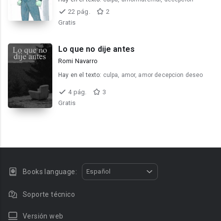
22 pág.
2
Gratis
Lo que no dije antes
Romi Navarro
Hay en el texto:
culpa, amor, amor decepcion deseo
4 pág.
3
Gratis
Books language:
Español
Soporte técnico
Versión web