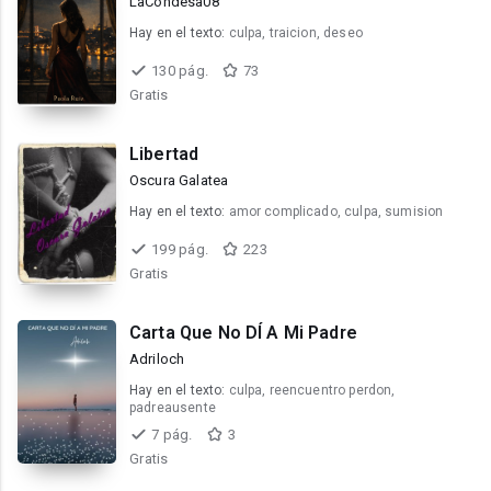
LaCondesa08
Hay en el texto:
culpa, traicion, deseo
130 pág.
73
Gratis
Libertad
Oscura Galatea
Hay en el texto:
amor complicado, culpa, sumision
199 pág.
223
Gratis
Carta Que No DÍ A Mi Padre
Adriloch
Hay en el texto:
culpa, reencuentro perdon,
padreausente
7 pág.
3
Gratis