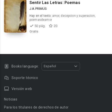
Sentir Las Letras: Poemas
J.A.PRIMUS
Hay en el texto:
amor, decepcion y superacion,
poemasdeamor
50 pág.
20
Gratis
Books language:
Español
Soporte técnico
Versión web
Noticias
Para los titulares de derechos de autor