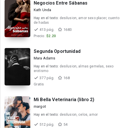
Negocios Entre Sábanas
Kath Unda
Hay en el texto:
desilusion, amor sexo placer, cuento
de hadas
413 pág.
1683
Precio:
$2.20
Segunda Oportunidad
Mara Adams
Hay en el texto:
desilusion, almas gemelas, sexo
erotismo
377 pág.
168
Gratis
Mi Bella Veterinaria (libro 2)
margot
Hay en el texto:
desilusion, celos, amor
512 pág.
54