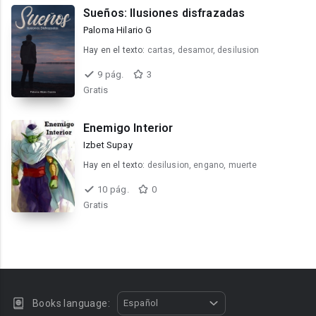
Sueños: Ilusiones disfrazadas
Paloma Hilario G
Hay en el texto:
cartas, desamor, desilusion
9 pág.
3
Gratis
Enemigo Interior
Izbet Supay
Hay en el texto:
desilusion, engano, muerte
10 pág.
0
Gratis
Books language:
Español