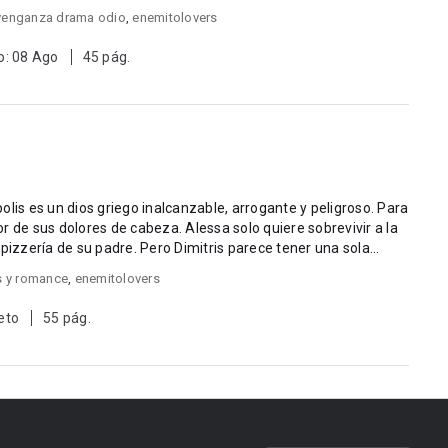
venganza drama odio
,
enemitolovers
o: 08 Ago
45 pág.
olis es un dios griego inalcanzable, arrogante y peligroso. Para
 cabeza. Alessa solo quiere sobrevivir a la
pizzería de su padre. Pero Dimitris parece tener una sola...
 y romance
,
enemitolovers
eto
55 pág.