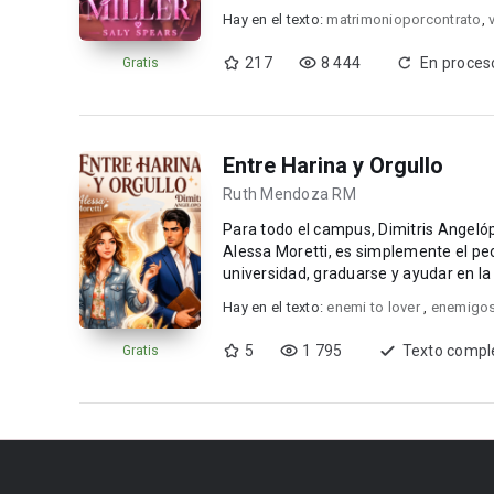
traición de ...
Hay en el texto:
matrimonioporcontrato
,
217
8 444
En proces
Gratis
Entre Harina y Orgullo
Ruth Mendoza RM
Para todo el campus, Dimitris Angelóp
Alessa Moretti, es simplemente el peor de sus dolores de
universidad, graduarse y ayudar en la 
Hay en el texto:
enemi to lover
,
enemigos
5
1 795
Texto compl
Gratis