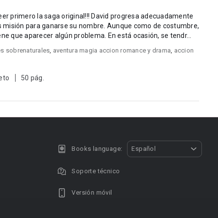
a original!!! David progresa adecuadamente
ras misión para ganarse su nombre. Aunque como de costumbre,
ene que aparecer algún problema. En está ocasión, se tendr...
es sobrenaturales
,
aventura magia accion romance y drama
,
accion
eto
50 pág.
Books language:
Español
Soporte técnico
Versión móvil