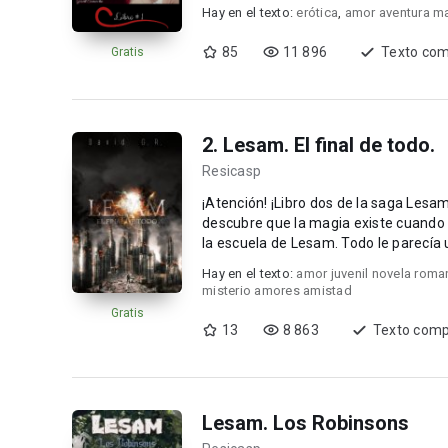
jun...
Hay en el texto:
erótica
,
amor aventura m
85
11 896
Texto com
Gratis
2. Lesam. El final de todo.
Resicasp
¡Atención! ¡Libro dos de la saga Lesam
descubre que la magia existe cuando 
la escuela de Lesam. Todo le parecía un
Hay en el texto:
amor juvenil novela roma
misterio amores amistad
Gratis
13
8 863
Texto comp
Lesam. Los Robinsons