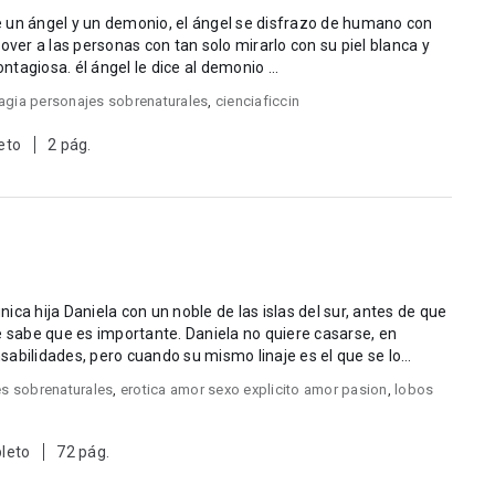
tre un ángel y un demonio, el ángel se disfrazo de humano con
er a las personas con tan solo mirarlo con su piel blanca y
suave, su cabello rubio, y su sonrisa contagiosa. él ángel le dice al demonio ...
agia personajes sobrenaturales
,
cienciaficcin
eto
2 pág.
ca hija Daniela con un noble de las islas del sur, antes de que
ortante. Daniela no quiere casarse, en
onsabilidades, pero cuando su mismo linaje es el que se lo
es sobrenaturales
,
erotica amor sexo explicito amor pasion
,
lobos
leto
72 pág.