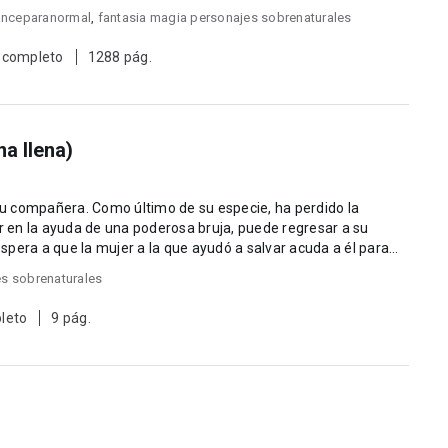
nceparanormal
,
fantasia magia personajes sobrenaturales
 completo
1288 pág.
na llena)
u especie, ha perdido la
es sobrenaturales
leto
9 pág.