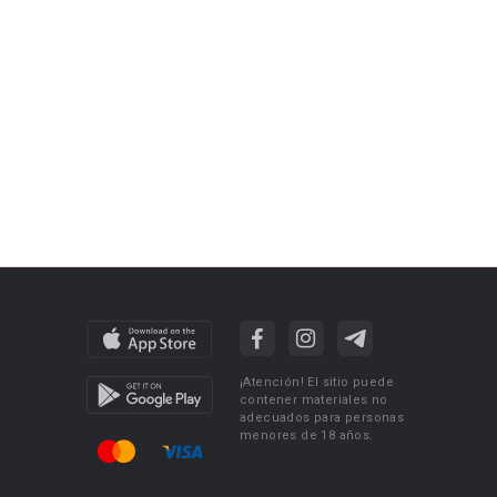
¡Atención! El sitio puede
contener materiales no
adecuados para personas
menores de 18 años.