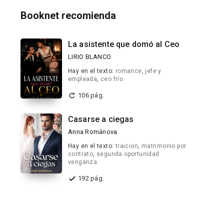
Booknet recomienda
La asistente que domó al Ceo
LIRIO BLANCO
Hay en el texto:
romance
,
jefe y
empleada
,
ceo frío
106 pág.
Casarse a ciegas
Anna Románova
Hay en el texto:
traicion
,
matrimonio por
contrato
,
segunda oportunidad
venganza
192 pág.