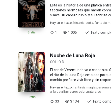
Esta es la historia de una plática en
facciones hermosas que harían conmov
Hay en el texto:
historia corta
,
fantasia m
1
1 005
Texto compl
Gratis
Noche de Luna Roja
GOLLO D.
El conde Veremundo va a casar a su úni
el rito de la Luna Roja empiece porque sabe que es imp
cambio prefiere vivir libre y sin resp
impide...
Hay en el texto:
fantasia magia personaj
alfa de alfas seres sobrenaturales
Gratis
33
3 134
Texto comp