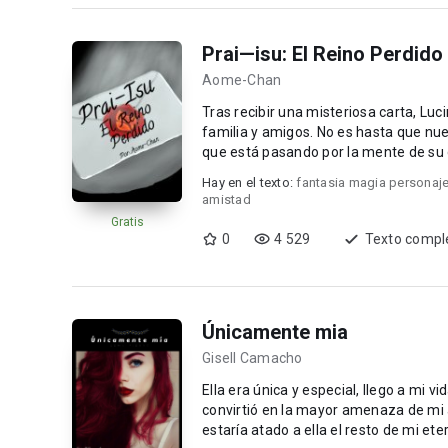
Prai—isu: El Reino Perdido
Aome-Chan
Tras recibir una misteriosa carta, L
familia y amigos. No es hasta que nue
que está pasando por la mente de su
tierra...
Hay en el texto:
fantasia magia personaj
amistad
Gratis
0
4 529
Texto compl
Únicamente mia
Gisell Camacho
Ella era única y especial, llego a mi v
convirtió en la mayor amenaza de mi 
estaría atado a ella el resto de mi ete