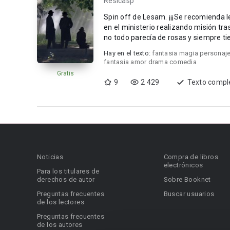
Resicasp
Spin off de Lesam. ¡¡¡Se recomienda leer primero la sag
en el ministerio realizando misión t
no todo parecía de rosas y siempre ti
Hay en el texto:
fantasia magia personaj
fantasia amor drama comedia
Gratis
9
2 429
Texto compl
Noticias
Compra de libros
electrónicos
Para los titulares de
derechos de autor
Sobre Booknet
Preguntas frecuentes
Buscar usuarios
de los lectores
Preguntas frecuentes
de los autores