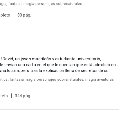
agia
,
fantasia magia personajes sobrenaturales
pleto
80 pág.
! David, un jóven madrileño y estudiante universitario,
le envian una carta en el que le cuentan que está admitido en
a locura, pero tras la explicación llena de secretos de su ...
ntica
,
fantasia magia personajes sobrenaturales
,
magia aventuras
leto
344 pág.