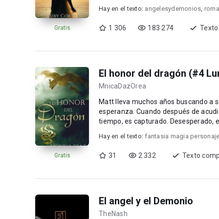
Hay en el texto:
angelesydemonios
,
roma
1 306
183 274
Texto
Gratis
El honor del dragón (#4 Lu
MnicaDazOrea
Matt lleva muchos años buscando a su compañera. Como último de s
esperanza. Cuando después de acudir en la ayuda de una poderosa bruja, puede regresar a su
tiempo, es capturado. Desesperado, espera a que la mujer a la que ayudó a salvar acuda a él para
liberarle. ...
Hay en el texto:
fantasia magia personaj
31
2 332
Texto comp
Gratis
El angel y el Demonio
TheNash