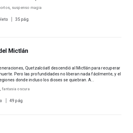
cortos
,
suspenso magia
leto
35 pág.
del Mictlán
eneraciones, Quetzalcóatl descendió al Mictlán para recuperar
 fácilmente, y el
dios del viento tendrá que atravesar regiones donde incluso los dioses se quiebran. A...
,
fantasia oscura
to
49 pág.