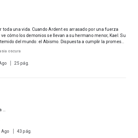
t es arrasado por una fuerza
 y ve cómo los demonios se llevan a su hermano menor, Kael. Su
o: el Abismo. Dispuesta a cumplir la promesa
asia oscura
 Ago
25 pág.
☆ Entra para leer la Sinopsis completa ...
a
3 Ago
43 pág.