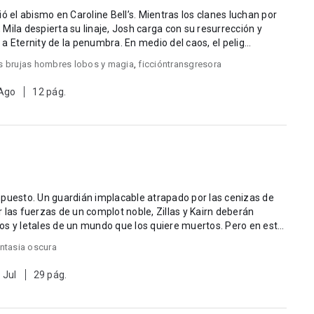
ó el abismo en Caroline Bell’s. Mientras los clanes luchan por
, Mila despierta su linaje, Josh carga con su resurrección y
 Eternity de la penumbra. En medio del caos, el pelig...
s brujas hombres lobos y magia
,
ficcióntransgresora
 Ago
12 pág.
mpuesto. Un guardián implacable atrapado por las cenizas de
os y letales de un mundo que los quiere muertos. Pero en esta
ntasia oscura
 Jul
29 pág.