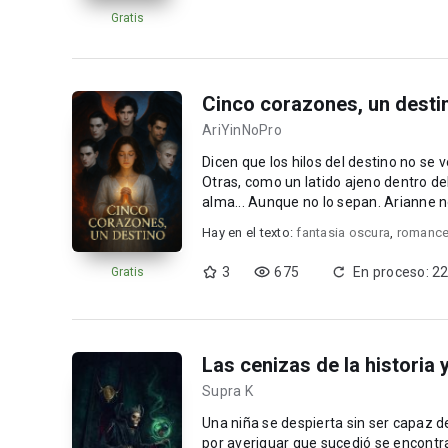
Gratis
Cinco corazones, un desti
AriYinNoPro
Dicen que los hilos del destino no se ven, pero se sienten. A vec
Otras, como un latido ajeno dentro de
alma... Aunque no lo sepan. Arianne no recordaba el rostro de su madre. Tampoco el sonido de su
voz....
Hay en el texto:
fantasia oscura
,
romance
3
675
En proceso: 22
Gratis
Las cenizas de la historia 
Supra K
Una niña se despierta sin ser capaz de
por averiguar que sucedió se encontra