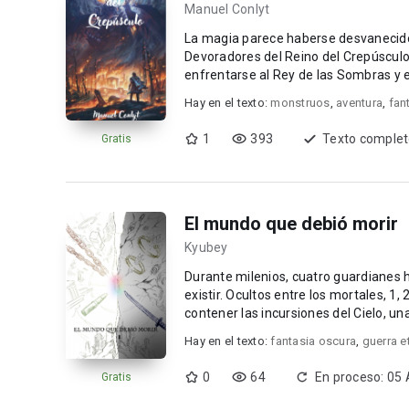
Manuel Conlyt
La magia parece haberse desvanecido d
Devoradores del Reino del Crepúsculo. Alyen, un joven hechicero, se adentrará en ese reino p
enfrentarse al Rey de las Sombras y e
Hay en el texto:
monstruos
,
aventura
,
fan
1
393
Texto comple
Gratis
El mundo que debió morir
Kyubey
Durante milenios, cuatro guardianes 
existir. Ocultos entre los mortales, 1,
contener las incursiones del Cielo, u
una ...
Hay en el texto:
fantasia oscura
,
guerra e
0
64
En proceso: 05
Gratis