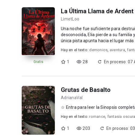
La Última Llama de Ardent
LimetLoo
Una noche fue suficiente para destruir toda una vida. Cuando Arden
desconocida, Elia pierde a su familia
única pista apunta hacia el lugar más temido del mund
qu...
Hay en el texto:
demonios
,
aventura
,
fant
1
28
En proceso: 07
Gratis
Grutas de Basalto
AdrianaVal
Hay en el texto:
romance
,
fantasia oscur
1
203
En proceso: 0