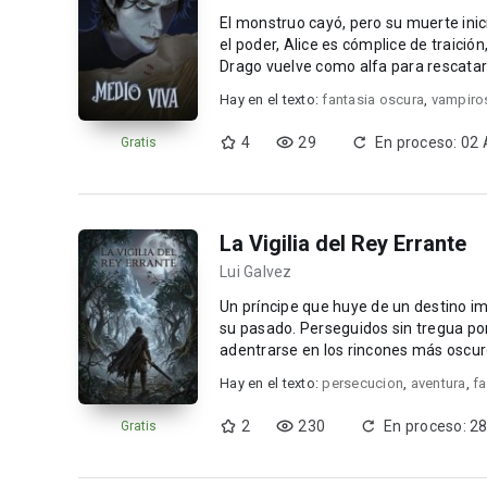
El monstruo cayó, pero su muerte inici
el poder, Alice es cómplice de traición
Drago vuelve como alfa para rescatar a
Hay en el texto:
fantasia oscura
,
vampiro
4
29
En proceso: 02
Gratis
La Vigilia del Rey Errante
Lui Galvez
Un príncipe que huye de un destino i
su pasado. Perseguidos sin tregua por las fuerzas de un complot noble, Zillas y Kairn deberán
adentrarse en los rincones más oscur
huida...
Hay en el texto:
persecucion
,
aventura
,
fa
2
230
En proceso: 28
Gratis