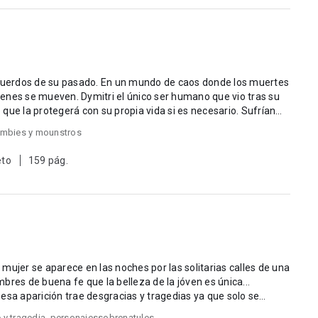
ecuerdos de su pasado. En un mundo de caos donde los muertes
enes se mueven. Dymitri el único ser humano que vio tras su
 la protegerá con su propia vida si es necesario. Sufrían
mbies y mounstros
eto
159 pág.
mujer se aparece en las noches por las solitarias calles de una
bres de buena fe que la belleza de la jóven es única...
esa aparición trae desgracias y tragedias ya que solo se
y tragedia
,
personajessobrenatules