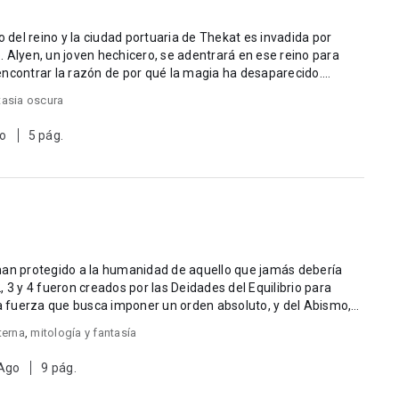
el reino y la ciudad portuaria de Thekat es invadida por
ara
ncontrar la razón de por qué la magia ha desaparecido....
tasia oscura
to
5 pág.
han protegido a la humanidad de aquello que jamás debería
 2, 3 y 4 fueron creados por las Deidades del Equilibrio para
na fuerza que busca imponer un orden absoluto, y del Abismo,
terna
,
mitología y fantasía
 Ago
9 pág.