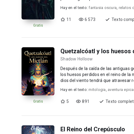
Hay en el texto:
fantasia oscura
,
relatos 
11
6 573
Texto comp
Gratis
Quetzalcóatl y los huesos 
Shadow Holloow
Después de la caída de las antiguas g
los huesos perdidos en el reino de la muerte. Pero las profundidades no liberan nada
Hay en el texto:
mitologia
,
aventura epica
5
891
Texto comple
Gratis
El Reino del Crepúsculo