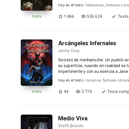
evitar el...
Hay en el texto:
fantasmas
,
fantasia osc
1 866
506 624
Texto
Gratis
Arcángeles Infernales
Jenny Cruz
Secreto de medianoche. Un pueblo antiquísimo como Leesburg puede disfrazar lo inimaginable en
su superficie, cuando en realidad es
impertinente y con su esencia a Jane 
temporalmente, lo que la ...
Hay en el texto:
romance
,
fantasia oscur
44
3 774
Texto comp
Gratis
Medio Viva
Steffi.Bvorón