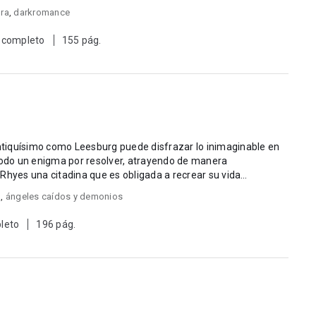
ura
,
darkromance
 completo
155 pág.
 todo un enigma por resolver, atrayendo de manera
Rhyes una citadina que es obligada a recrear su vida
a
,
ángeles caídos y demonios
leto
196 pág.