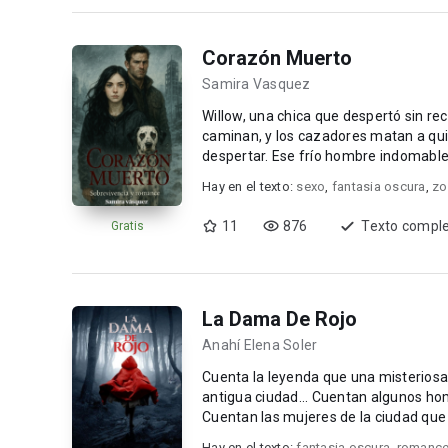
Corazón Muerto
Samira Vasquez
Willow, una chica que despertó sin r
caminan, y los cazadores matan a qui
despertar. Ese frío hombre indomable que
he...
Hay en el texto:
sexo
,
fantasia oscura
,
zo
11
876
Texto compl
Gratis
La Dama De Rojo
Anahí Elena Soler
Cuenta la leyenda que una misteriosa 
antigua ciudad... Cuentan algunos hom
Cuentan las mujeres de la ciudad que 
presen...
Hay en el texto:
fantasia oscura
,
romance 