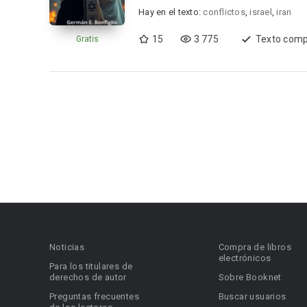
Hay en el texto:
conflictos
,
israel
,
iran
15
3 775
Texto comp
Gratis
Noticias
Compra de libros
electrónicos
Para los titulares de
derechos de autor
Sobre Booknet
Preguntas frecuentes
Buscar usuarios