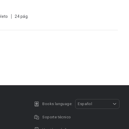
leto
24 pág.
Books language:
Español
Soporte técnico