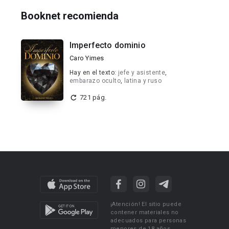
Booknet recomienda
Imperfecto dominio
Caro Yimes
Hay en el texto:
jefe y asistente
,
embarazo oculto
,
latina y ruso
721 pág.
¡Atención! El sitio puede
contener materiales no
adecuados para personas
menores de 18 años.