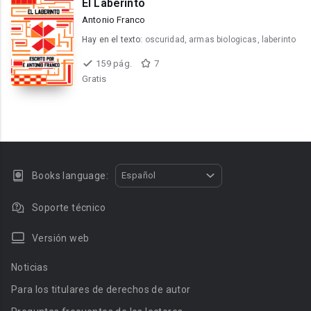
El Laberinto
Antonio Franco
Hay en el texto:
oscuridad, armas biologicas, laberinto
159 pág.
7
Gratis
Books language:
Español
Soporte técnico
Versión web
Noticias
Para los titulares de derechos de autor