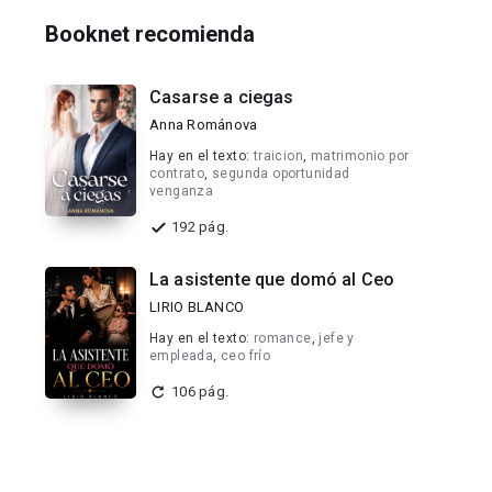
Booknet recomienda
Casarse a ciegas
Anna Románova
Hay en el texto:
traicion
,
matrimonio por
contrato
,
segunda oportunidad
venganza
192 pág.
La asistente que domó al Ceo
LIRIO BLANCO
Hay en el texto:
romance
,
jefe y
empleada
,
ceo frío
106 pág.