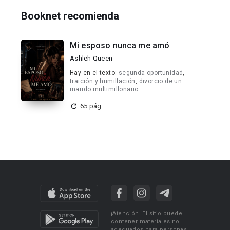
Booknet recomienda
Mi esposo nunca me amó
Ashleh Queen
Hay en el texto:
segunda oportunidad
,
traición y humillación
,
divorcio de un
marido multimillonario
65 pág.
¡Atención! El sitio puede
contener materiales no
adecuados para personas