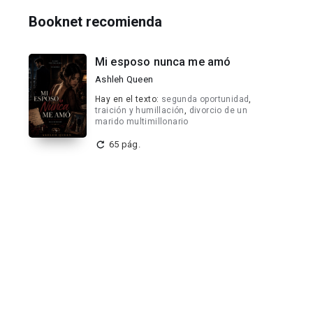
Booknet recomienda
Mi esposo nunca me amó
Ashleh Queen
Hay en el texto:
segunda oportunidad
,
traición y humillación
,
divorcio de un
marido multimillonario
65 pág.