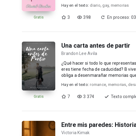
Hay en el texto:
diario
,
gay
,
memorias
3
398
En proceso: 0
Gratis
Una carta antes de partir
Brandon Lee Avila
¿Qué hacer si todo lo que representas
eres tiene fecha de caducidad? B vive
obliga a desenmarañar memorias que 
pareja para ...
Hay en el texto:
romance
,
memorias
,
des
7
3 374
Texto compl
Gratis
Entre mis paredes: Historia
Victoria Kimak