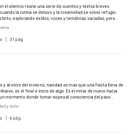
en el silencio reúne una serie de cuentos y textos breves
uando la rutina se detuvo y la creatividad se volvió refugio.
stinto, explorando estilos, voces y temáticas variadas, pero
emia
to
31 pág.
 y al inicio del invierno, navidad es mas que una fiesta llena de
liares, es el final e inicio de algo. Es el mirar de nuevo hacia
 un momento donde tomar especial consciencia del paso...
dad y dolor
to
6 pág.