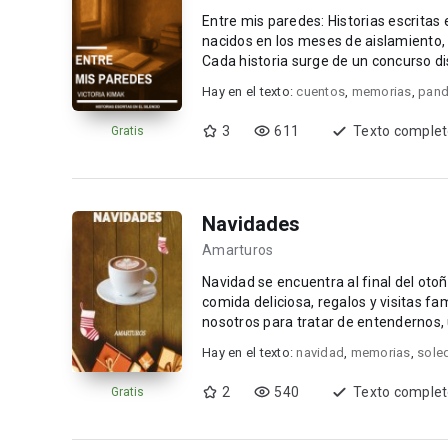
Entre mis paredes: Historias escritas 
nacidos en los meses de aislamiento, c
Cada historia surge de un concurso di
tod...
Hay en el texto:
cuentos
,
memorias
,
pand
3
611
Texto comple
Gratis
Navidades
Amarturos
Navidad se encuentra al final del otoño
comida deliciosa, regalos y visitas fami
nosotros para tratar de entendernos,
Hay en el texto:
navidad
,
memorias
,
sole
2
540
Texto comple
Gratis