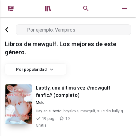


Libros de mewgulf. Los mejores de este
género.
Por popularidad
Lastly, una última vez //mewgulf
fanfic// (completo)
Melo
Hay en el texto:
boyslove, mewgulf, suicidio bullyig
19 pág.
19
Gratis