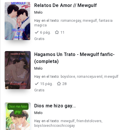
Relatos De Amor // Mewgulf
Melo
Hay en el texto:
romancegay, mewgulf, fantasia
magica
6 pág.
11
Gratis
Hagamos Un Trato - Mewgulf fanfic-
(completa)
Melo
Hay en el texto:
boyslove, romancejuvenil, mewgulf
15 pág.
28
Gratis
Dios me hizo gay...
Melo
Hay en el texto:
mewgulf, friendstolovers,
boyslovechicoxchicogay