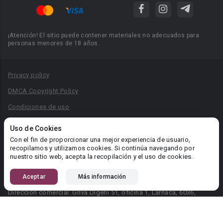
¡Atención! El sitio puede contener materiales no adecuados para
personas menores de 18 años.
Privacy policy
DMCA Copyright Policy
Condiciones de uso
Acuerdo de Privacidad
Uso de Cookies
Reglas para la publicación de libros
Con el fin de proporcionar una mejor experiencia de usuario,
recopilamos y utilizamos cookies. Si continúa navegando por
Área RR.PP.: pr@booknet.com
nuestro sitio web, acepta la recopilación y el uso de cookies.
Aceptar
Más información
© 2026 Booknet. Todos los derechos reservados.
Dirección comercial: Griva Digeni 51, oficina 1, Larnaca, 6036,
Chipre