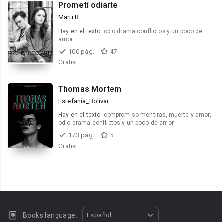
Prometí odiarte
Marti B
Hay en el texto:
odio drama conflictos y un poco de
amor
100 pág.
47
Gratis
Thomas Mortem
Estefanía_Bolívar
Hay en el texto:
compromiso mentiras, muerte y amor,
odio drama conflictos y un poco de amor
173 pág.
5
Gratis
Books language:
Español