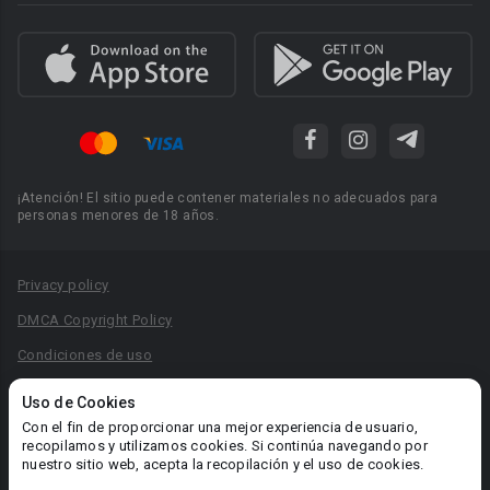
¡Atención! El sitio puede contener materiales no adecuados para
personas menores de 18 años.
Privacy policy
DMCA Copyright Policy
Condiciones de uso
Acuerdo de Privacidad
Uso de Cookies
Reglas para la publicación de libros
Con el fin de proporcionar una mejor experiencia de usuario,
recopilamos y utilizamos cookies. Si continúa navegando por
Área RR.PP.: pr@booknet.com
nuestro sitio web, acepta la recopilación y el uso de cookies.