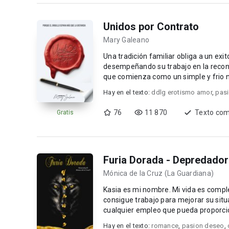
Unidos por Contrato
Mary Galeano
Una tradición familiar obliga a un ex
desempeñando su trabajo en la recono
que comienza como un simple y frio n
amor, de la que los...
Hay en el texto:
ddlg erotismo amor
,
pas
76
11 870
Texto com
Gratis
Furia Dorada - Depredador
Mónica de la Cruz (La Guardiana)
Kasia es mi nombre. Mi vida es comple
consigue trabajo para mejorar su situ
cualquier empleo que pueda proporci
mi cuerpo y ...
Hay en el texto:
romance
,
pasion deseo
,