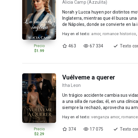
Alicia Camp (Azzulita)
Norah y Lucca huyen por distintos mot
Inglaterra, mientras que él busca una 
de Nápoles, donde se convierte en la in
Hay en el texto:
amor
,
romance historico
463
67 334
Texto co
Precio
$1.99
Vuélveme a querer
Itha Leon
Un trágico accidente cambia sus vidas
a una silla de ruedas; él, en una clínic
siempre la rechazó, aprovecha su amn
Hay en el texto:
venganza amor
,
romance 
374
17 075
Texto co
Precio
$2.29