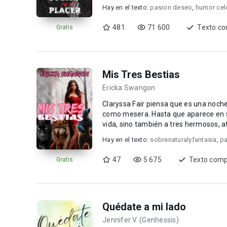
Hay en el texto:
pasion deseo
,
humor cel
481
71 600
Texto co
Gratis
Mis Tres Bestias
Ericka Swangon
Claryssa Fair piensa que es una noche
como mesera. Hasta que aparece en su camino un objeto antiguo que no solo le trae magia a su
vida, sino también a tres hermosos, a
reli...
Hay en el texto:
sobrenaturalyfantasia
,
pa
47
5 675
Texto comp
Gratis
Quédate a mi lado
Jennifer V. (Genhessis)