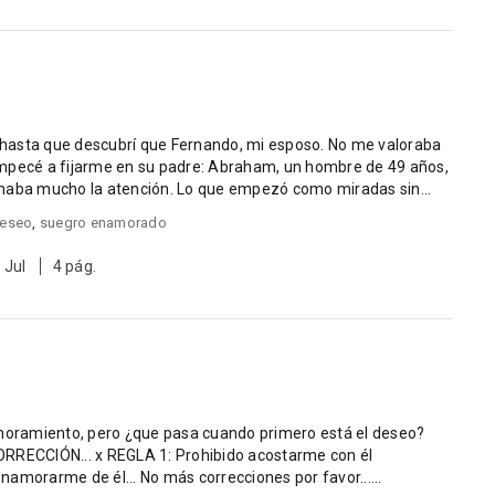
o, hasta que descubrí que Fernando, mi esposo. No me valoraba
tranquilo y con una calma que me llamaba mucho la atención. Lo que empezó como miradas sin...
deseo
,
suegro enamorado
 Jul
4 pág.
amoramiento, pero ¿que pasa cuando primero está el deseo?
ORRECCIÓN... x REGLA 1: Prohibido acostarme con él
amorarme de él... No más correcciones por favor......