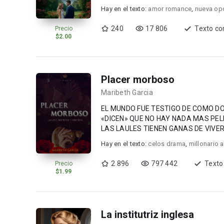
Hay en el texto:
amor romance
,
nueva op
240
17 806
Texto co
Precio
$2.00
Placer morboso
Maribeth Garcia
EL MUNDO FUE TESTIGO DE COMO 
«DICEN» QUE NO HAY NADA MAS PE
LAS LAULES TIENEN GANAS DE VIVER
Hay en el texto:
celos drama
,
millonario 
2 896
797 442
Texto
Precio
$1.99
La institutriz inglesa