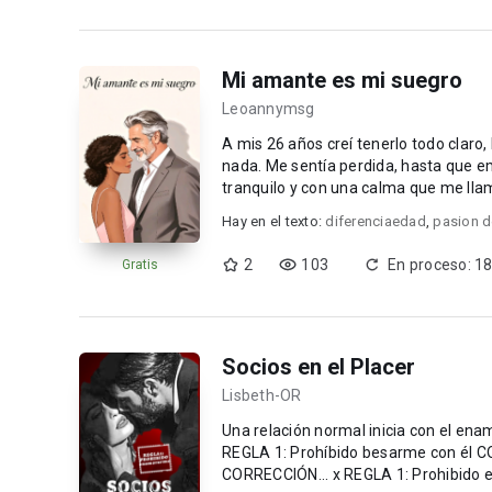
Mi amante es mi suegro
Leoannymsg
A mis 26 años creí tenerlo todo clar
nada. Me sentía perdida, hasta que empecé a fijarme en su padre: Abraham, un hombre de 49 años,
Hay en el texto:
diferenciaedad
,
pasion 
2
103
En proceso: 18
Gratis
Socios en el Placer
Lisbeth-OR
Una relación normal inicia con el en
REGLA 1: Prohíbido besarme con él C
CORRECCIÓN... x REGLA 1: Prohibido en