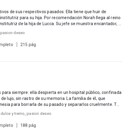
ivos de sus respectivos pasados. Ella tiene que huir de
institutriz para su hija. Por recomendación Norah llega al reino
stitutriz de la hija de Lucca. Su jefe se muestra encantador, ...
,
pasion deseo
mpleto
215 pág.
 para siempre: ella despierta en un hospital público, confinada
a de lujo, sin rastro de su memoria. La familia de él, que
esia para borrarla de su pasado y separarlos cruelmente. T...
dulce y tierno
,
pasion deseo
mpleto
188 pág.