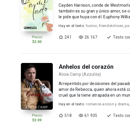
Cayden Harrison, conde de Westmorla
también es su gran y único amor, se 
le pide que huya con él. Euphony Wi
pero s...
Hay en el texto:
humor
,
friendstolover
,
pa
241
26 167
Texto co
Precio
$2.00
Anhelos del corazón
Alicia Camp (Azzulita)
Arrepentido por decisiones del pasad
amor de Rebecca, quien ahora está ca
cruel que la tiene atrapada en un mu
Becca? Aco...
Hay en el texto:
romance accion y drama
518
61 935
Texto co
Precio
$2.09