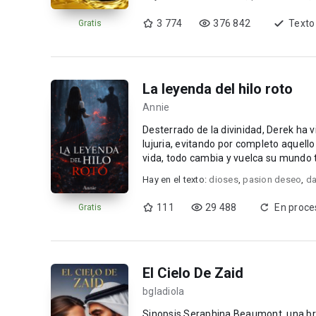
3 774
376 842
Texto
Gratis
La leyenda del hilo roto
Annie
Desterrado de la divinidad, Derek ha 
lujuria, evitando por completo aquell
vida, todo cambia y vuelca su mundo 
estar ...
Hay en el texto:
dioses
,
pasion deseo
,
da
111
29 488
En proce
Gratis
El Cielo De Zaid
bgladiola
Sinopsis Seraphina Beaumont, una brillante ingeniera aeronáutica, es contratada por el poderoso