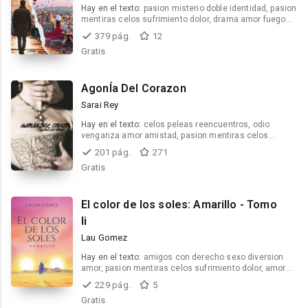
Hay en el texto:
pasion misterio doble identidad, pasion
mentiras celos sufrimiento dolor, drama amor fuego
pasion lujuria
379 pág.
12
Gratis
AgonÍa Del Corazon
Sarai Rey
Hay en el texto:
celos peleas reencuentros, odio
venganza amor amistad, pasion mentiras celos
sufrimiento dolor
201 pág.
271
Gratis
El color de los soles: Amarillo - Tomo
Ii
Lau Gomez
Hay en el texto:
amigos con derecho sexo diversion
amor, pasion mentiras celos sufrimiento dolor, amor
celos
229 pág.
5
Gratis