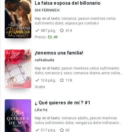
La falsa esposa del billonario
SHI FERNWEH
Hay en el texto:
romance, pasion mentiras celos
sufrimiento dolor, esposa por contrato
487 pág.
414
Precio:
$2.49
¡tenemos una familia!
cafeabuela
Hay en el texto:
pasion mentiras celos sufrimiento
dolor, romance y sexo, romance drama amor celos
mentiras
124 pág.
118
Gratis
¿ Qué quieres de mí ? #1
Lilia Hz
Hay en el texto:
romance adulto, pasion mentiras
celos sufrimiento dolor, venganza dolor millonario
sufrimiemto
317 pág.
63