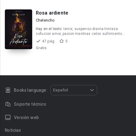
Rosa ardiente
Chelencho
Hay en el texto:
terror, suspenso drama tristeza
cofucion amor, pasion mentiras celos sufrimiento
dolor
47 pág.
5
Gratis
Books language:
Español
Soporte técnico
Versión web
Noticias