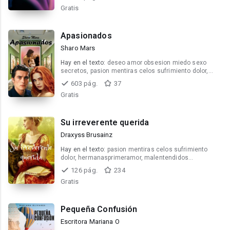
Gratis
Apasionados
Sharo Mars
Hay en el texto:
deseo amor obsesion miedo sexo
secretos, pasion mentiras celos sufrimiento dolor,
romance y sexo
603 pág.
37
Gratis
Su irreverente querida
Draxyss Brusainz
Hay en el texto:
pasion mentiras celos sufrimiento
dolor, hermanasprimeramor, malentendidos
celosintrigas
126 pág.
234
Gratis
Pequeña Confusión
Escritora Mariana O