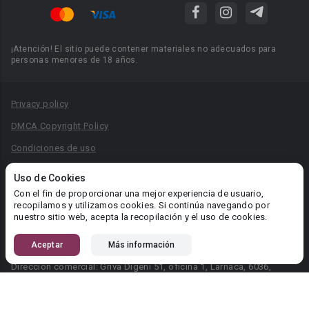
¡Atención! El sitio puede contener materiales no adecuados para
personas menores de 18 años.
Privacy policy
DMCA Copyright Policy
Condiciones de uso
Acuerdo de Privacidad
Uso de Cookies
Reglas para la publicación de libros
Con el fin de proporcionar una mejor experiencia de usuario,
recopilamos y utilizamos cookies. Si continúa navegando por
Área RR.PP.: pr@booknet.com
nuestro sitio web, acepta la recopilación y el uso de cookies.
Aceptar
Más información
© 2026 Booknet. Todos los derechos reservados.
Dirección comercial: Griva Digeni 51, oficina 1, Larnaca, 6036,
Chipre