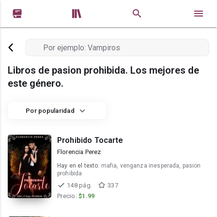


Libros de pasion prohibida. Los mejores de
este género.
Por popularidad
Prohibido Tocarte
Florencia Perez
Hay en el texto:
mafia, venganza inesperada, pasion
prohibida
148 pág.
337
Precio:
$1.99