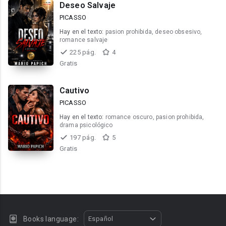
Deseo Salvaje
PICASSO
Hay en el texto:
pasion prohibida, deseo obsesivo,
romance salvaje
225 pág.
4
Gratis
Cautivo
PICASSO
Hay en el texto:
romance oscuro, pasion prohibida,
drama psicológico
197 pág.
5
Gratis
Books language:
Español