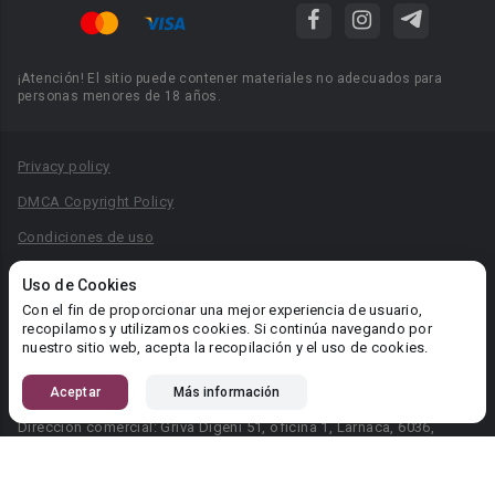
¡Atención! El sitio puede contener materiales no adecuados para
personas menores de 18 años.
Privacy policy
DMCA Copyright Policy
Condiciones de uso
Acuerdo de Privacidad
Uso de Cookies
Reglas para la publicación de libros
Con el fin de proporcionar una mejor experiencia de usuario,
recopilamos y utilizamos cookies. Si continúa navegando por
Área RR.PP.: pr@booknet.com
nuestro sitio web, acepta la recopilación y el uso de cookies.
Aceptar
Más información
© 2026 Booknet. Todos los derechos reservados.
Dirección comercial: Griva Digeni 51, oficina 1, Larnaca, 6036,
Chipre