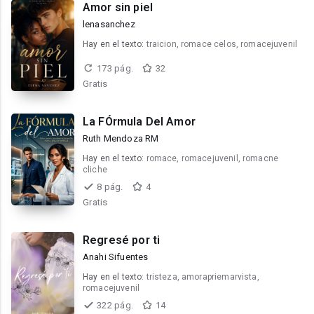
Amor sin piel
lenasanchez
Hay en el texto:
traicion, romace celos, romacejuvenil
173 pág.
32
Gratis
La FÓrmula Del Amor
Ruth Mendoza RM
Hay en el texto:
romace, romacejuvenil, romacne
cliche
8 pág.
4
Gratis
Regresé por ti
Anahi Sifuentes
Hay en el texto:
tristeza, amorapriemarvista,
romacejuvenil
322 pág.
14