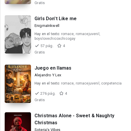
Gratis
Girls Don't Like me
EnigmaInkwell
Hay en el texto:
romace, romacejuvenil,
boyslovechicoxchicogay
57 pág.
4
Gratis
Juego en llamas
Alejandro Y Lex
Hay en el texto:
romace, romacejuvenil, conpetencia
276 pág.
4
Gratis
Christmas Alone - Sweet & Naughty
Christmas
Soteria’s Vibes