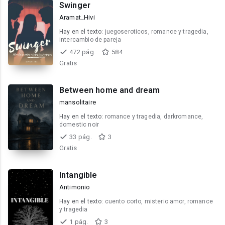
Swinger
Aramat_Hivi
Hay en el texto:
juegoseroticos, romance y tragedia,
intercambio de pareja
472 pág.
584
Gratis
Between home and dream
mansolitaire
Hay en el texto:
romance y tragedia, darkromance,
domestic noir
33 pág.
3
Gratis
Intangible
Antimonio
Hay en el texto:
cuento corto, misterio amor, romance
y tragedia
1 pág.
3