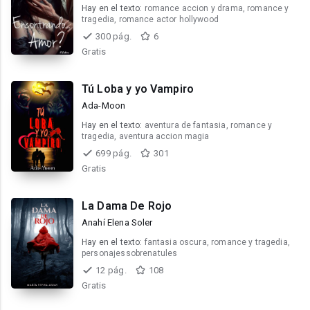
Hay en el texto:
romance accion y drama, romance y
tragedia, romance actor hollywood
300 pág.
6
Gratis
Tú Loba y yo Vampiro
Ada-Moon
Hay en el texto:
aventura de fantasia, romance y
tragedia, aventura accion magia
699 pág.
301
Gratis
La Dama De Rojo
Anahí Elena Soler
Hay en el texto:
fantasia oscura, romance y tragedia,
personajessobrenatules
12 pág.
108
Gratis