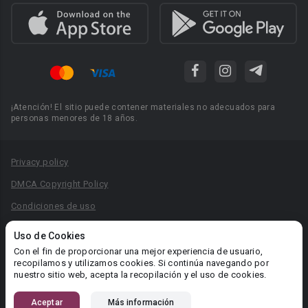
¡Atención! El sitio puede contener materiales no adecuados para
personas menores de 18 años.
Privacy policy
DMCA Copyright Policy
Condiciones de uso
Acuerdo de Privacidad
Uso de Cookies
Reglas para la publicación de libros
Con el fin de proporcionar una mejor experiencia de usuario,
recopilamos y utilizamos cookies. Si continúa navegando por
Área RR.PP.: pr@booknet.com
nuestro sitio web, acepta la recopilación y el uso de cookies.
Aceptar
Más información
© 2026 Booknet. Todos los derechos reservados.