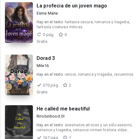
La profecia de un joven mago
Esme Marie
Hay en el texto:
fantasia oscura, romance y tragedia,
fantasía criaturas miticas
0 pág.
0
Gratis
Dorad 3
Mile16
Hay en el texto:
rencor, romance y tragedia, recuentros
370 pág.
2
Gratis
He called me beautiful
Rrrobinhood OI
Hay en el texto:
asesinatos atroces y un sólo asesino,
romance y tragedia, romance crimen historia vidas
pasadas
167 pág.
1