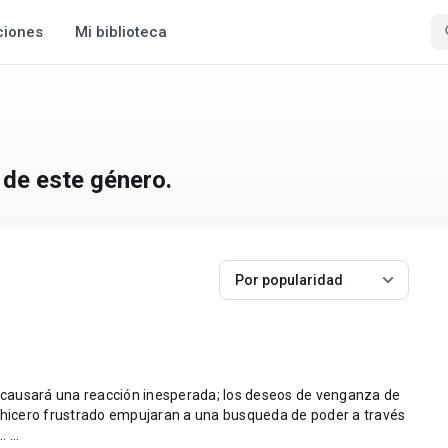
ciones
Mi biblioteca
 de este género.
Por popularidad
causará una reacción inesperada; los deseos de venganza de
echicero frustrado empujaran a una busqueda de poder a través
del desierto y ciudades abandonadas... ...