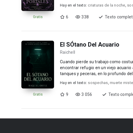
Hay en el texto:
criaturas de la noche
,
so
6
338
Texto comple
Gratis
El SÓtano Del Acuario
Raichell
Cuando pierde su trabajo como costur
encontrar refugio en un viejo acuario
tanques y peceras, en lo profundo de
mundo. U...
Hay en el texto:
sospechas
,
muerte miste
9
3 056
Texto compl
Gratis