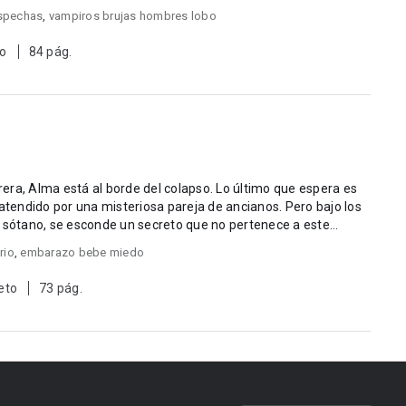
spechas
,
vampiros brujas hombres lobo
to
84 pág.
era, Alma está al borde del colapso. Lo último que espera es
 atendido por una misteriosa pareja de ancianos. Pero bajo los
l sótano, se esconde un secreto que no pertenece a este
rio
,
embarazo bebe miedo
eto
73 pág.