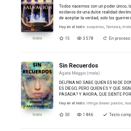
Todos nacemos con un poder único, la 
esclavos de una dulce realidad destina
de aceptar la verdad, solo los guerr
dom...
Hay en el texto:
suspenso
,
fantasia
,
mist
15
3 578
En proceso:
Gratis
Sin Recuerdos
Agata Maggio (mela)
DELFINA NO SABE QUIEN ES NI DE D
ES DIEGO, PERO QUIEN ES Y QUE SIG
PASADA? Y AHORA, QUE SIENTE POR EL? NO IMPORTA EL PASADO, ELLA SOLO QUI
AHORA, DISFRUTAR SUS 20 AÑOS. ...
Hay en el texto:
intriga deseo pasion
,
su
30
1 846
Texto comp
Gratis