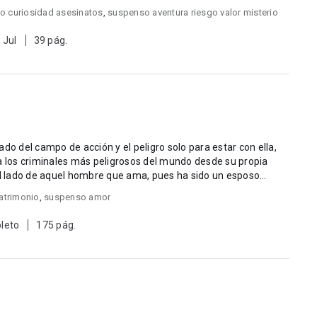
o curiosidad asesinatos
,
suspenso aventura riesgo valor misterio
 Jul
39 pág.
do del campo de acción y el peligro solo para estar con ella,
a los criminales más peligrosos del mundo desde su propia
atrimonio
,
suspenso amor
leto
175 pág.