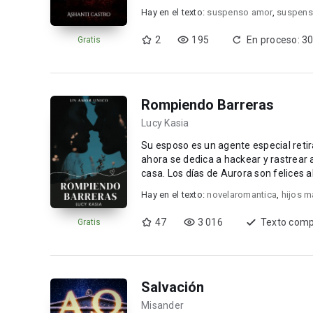
Hay en el texto:
suspenso amor
,
suspens
2
195
En proceso: 30
Gratis
Rompiendo Barreras
Lucy Kasia
Su esposo es un agente especial retira
ahora se dedica a hackear y rastrear 
casa. Los días de Aurora son felices al lado de aquel hombre que ama, pues ha sido un esposo
excepc...
Hay en el texto:
novelaromantica
,
hijos m
47
3 016
Texto comp
Gratis
Salvación
Misander