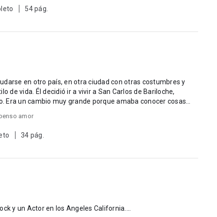
leto
54 pág.
udarse en otro país, en otra ciudad con otras costumbres y
o de vida. Él decidió ir a vivir a San Carlos de Bariloche,
egro. Era un cambio muy grande porque amaba conocer cosas
penso amor
eto
34 pág.
ck y un Actor en los Angeles California....