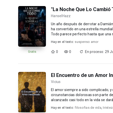
"La Noche Que Lo Cambió 
HanselHazz
Un año después de derrotar a Damián M
ha convertido en una estrella mundial
Todo parece perfecto hasta que una m
Hay en el texto:
suspenso amor
0
0
En proceso: 29 J
Gratis
El Encuentro de un Amor I
Vicius
El amor siempre a sido complicado; 
circunstancias dolorosas son parte de la vida y David lo confrontara. Silvia 
alcanzado casi todo en la vida se dar
libro de dos per...
Hay en el texto:
filosofias de vida
,
triste