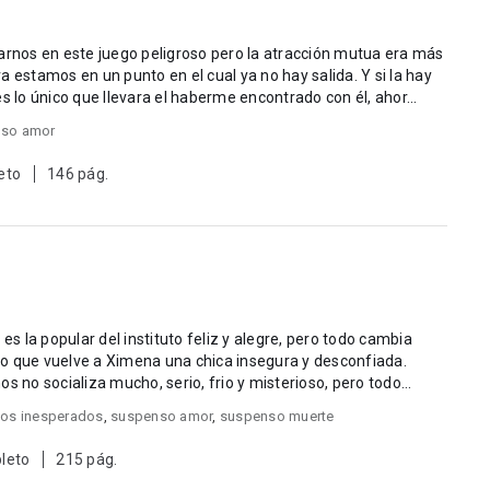
nos en este juego peligroso pero la atracción mutua era más
amos en un punto en el cual ya no hay salida. Y si la hay
s lo único que llevara el haberme encontrado con él, ahor...
so amor
eto
146 pág.
es la popular del instituto feliz y alegre, pero todo cambia
o que vuelve a Ximena una chica insegura y desconfiada.
sos inesperados
,
suspenso amor
,
suspenso muerte
leto
215 pág.