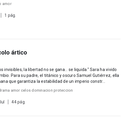
o amor
1 pág.
olo ártico
es, la libertad no se gana... se liquida." Sara ha vivido
o. Para su padre, el titánico y oscuro Samuel Gutiérrez, ella
mana que garantiza la estabilidad de un imperio constr...
drama amor celos dominacion proteccion
Jul
44 pág.