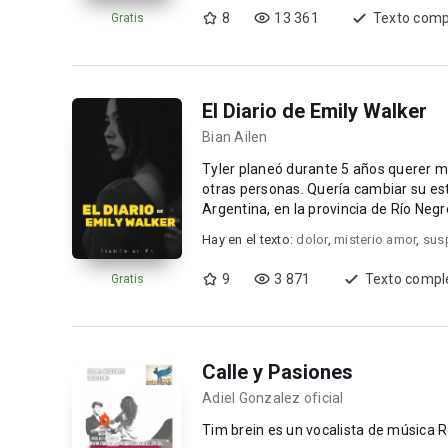
8
13 361
Texto comp
Gratis
El Diario de Emily Walker
Bian Ailen
Tyler planeó durante 5 años querer m
otras personas. Quería cambiar su estil
Argentina, en la provincia de Río N
nuevas...
Hay en el texto:
dolor
,
misterio amor
,
sus
9
3 871
Texto compl
Gratis
Calle y Pasiones
Adiel Gonzalez oficial
Tim brein es un vocalista de música Ro