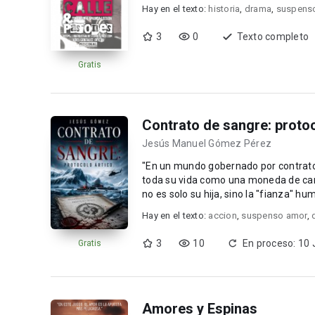
Hay en el texto:
historia
,
drama
,
suspens
3
0
Texto completo
Gratis
Contrato de sangre: protoc
Jesús Manuel Gómez Pérez
"En un mundo gobernado por contratos invisibl
toda su vida como una moneda de cambi
no es solo su hija, sino la "fianza" hu
Hay en el texto:
accion
,
suspenso amor
,
3
10
En proceso: 10 
Gratis
Amores y Espinas