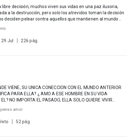
libre decisión, muchos viven sus vidas en una paz ilusoria,
da a la destrucción, pero solo los atrevidos toman la decisión
eros deciden pelear contra aquellos que mantienen al mundo
erio
 29 Jul
226 pág.
ONDE VIENE, SU UNICA CONECCION CON EL MUNDO ANTERIOR
NIFICA PARA ELLA? ¿ AMO A ESE HOMBRE EN SU VIDA
ERE VIVIR
spenso amor
leto
52 pág.