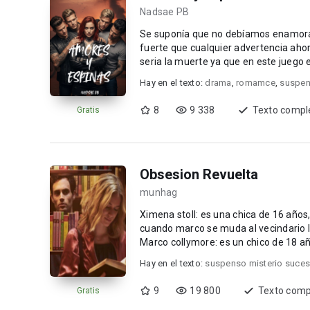
Nadsae PB
Se suponía que no debíamos enamorar
fuerte que cualquier advertencia ahora est
seria la muerte ya que en este juego e
Hay en el texto:
drama
,
romamce
,
suspen
8
9 338
Texto compl
Gratis
Obsesion Revuelta
munhag
Ximena stoll: es una chica de 16 años, 
cuando marco se muda al vecindario l
Marco collymore: es un chico de 18 años no socializa mucho, serio, frio y misterioso, pero todo
cambia cu...
Hay en el texto:
suspenso misterio suce
9
19 800
Texto comp
Gratis