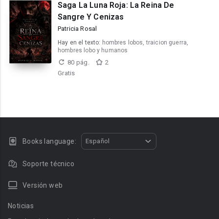
Saga La Luna Roja: La Reina De
Sangre Y Cenizas
Patricia Rosal
Hay en el texto:
hombres lobos, traicion guerra,
hombres lobo y humanos
80 pág.
2
Gratis
Books language:
Español
Soporte técnico
Versión web
Noticias