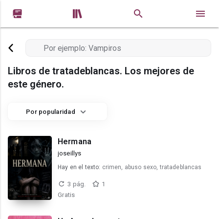


Libros de tratadeblancas. Los mejores de
este género.
Por popularidad
Hermana
joseillys
Hay en el texto:
crimen, abuso sexo, tratadeblancas
3 pág.
1
Gratis