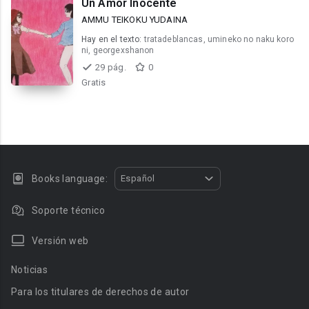
Un Amor Inocente
AMMU TEIKOKU YUDAINA
Hay en el texto:
tratadeblancas, umineko no naku koro
ni, georgexshanon
29 pág.
0
Gratis
Books language:
Español
Soporte técnico
Versión web
Noticias
Para los titulares de derechos de autor