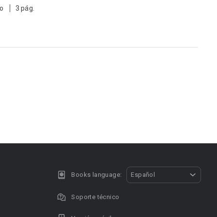
to
3 pág.
Books language:
Español
Soporte técnico