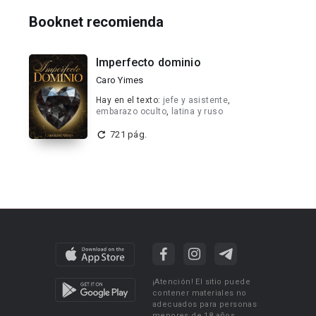
Booknet recomienda
Imperfecto dominio
Caro Yimes
Hay en el texto:
jefe y asistente
,
embarazo oculto
,
latina y ruso
721 pág.
¡Atención! El sitio puede
contener materiales no
adecuados para personas
menores de 18 años.