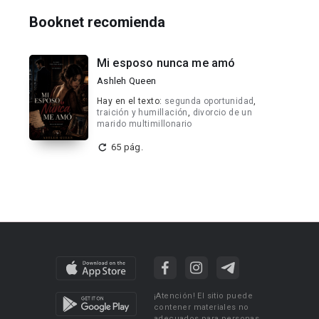
Booknet recomienda
Mi esposo nunca me amó
Ashleh Queen
Hay en el texto:
segunda oportunidad
,
traición y humillación
,
divorcio de un
marido multimillonario
65 pág.
¡Atención! El sitio puede
contener materiales no
adecuados para personas