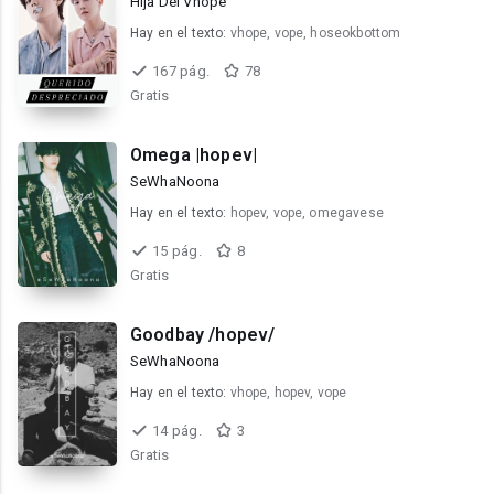
Hija Del Vhope
Hay en el texto:
vhope, vope, hoseokbottom
167 pág.
78
Gratis
Omega |hopev|
SeWhaNoona
Hay en el texto:
hopev, vope, omegavese
15 pág.
8
Gratis
Goodbay /hopev/
SeWhaNoona
Hay en el texto:
vhope, hopev, vope
14 pág.
3
Gratis