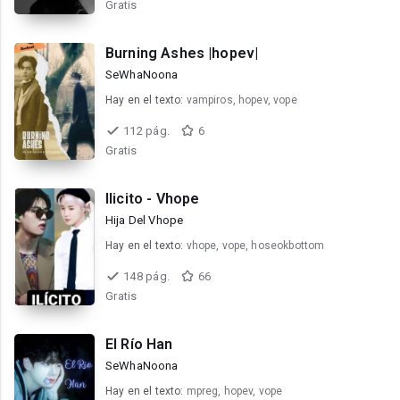
Gratis
Burning Ashes |hopev|
SeWhaNoona
Hay en el texto:
vampiros, hopev, vope
112 pág.
6
Gratis
Ilicito - Vhope
Hija Del Vhope
Hay en el texto:
vhope, vope, hoseokbottom
148 pág.
66
Gratis
El Río Han
SeWhaNoona
Hay en el texto:
mpreg, hopev, vope