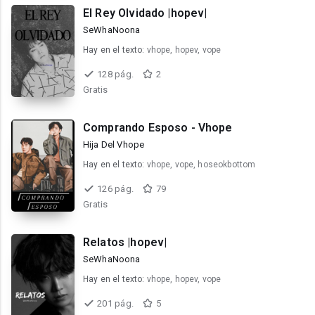
El Rey Olvidado |hopev|
SeWhaNoona
Hay en el texto:
vhope, hopev, vope
128 pág.
2
Gratis
Comprando Esposo - Vhope
Hija Del Vhope
Hay en el texto:
vhope, vope, hoseokbottom
126 pág.
79
Gratis
Relatos |hopev|
SeWhaNoona
Hay en el texto:
vhope, hopev, vope
201 pág.
5