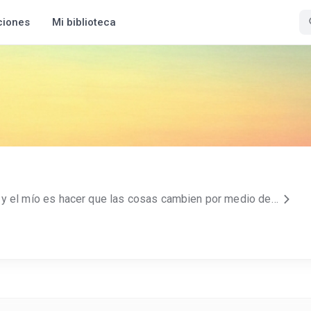
ciones
Mi biblioteca
Todos tenemos un talento y el mío es hacer que las cosas cambien por medio de las letras. Soy colombiana, psicóloga y amante de los buenos libros, en mis historias, encontrarás amor, pasión y algunas guerras internas. En cada personaje hay parte de mi vida personal, ideales, junto a la problemática social, que se vive en el mundo… “Cuando una mujer lee, se libera Cuando una mujer escribe, se salva. Y cuando una mujer hace ambas, es ella misma” - (Es mi filosofía) Gracias por su atención… “Escribir más que vivir es respirar”