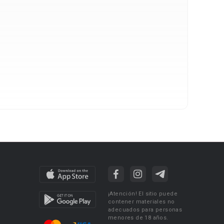
¡Atención! El sitio puede
contener materiales no
adecuados para personas
menores de 18 años.