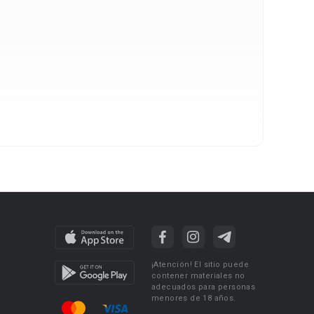
¡Atención! El sitio puede
contener materiales no
adecuados para personas
menores de 18 años.