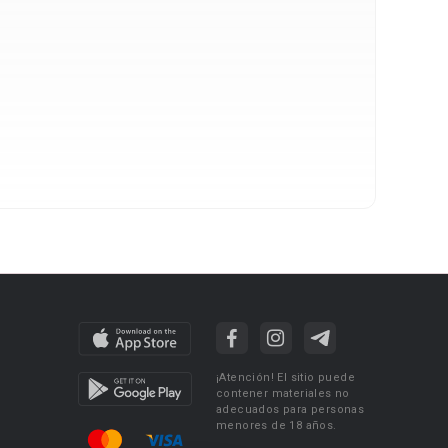
¡Atención! El sitio puede
contener materiales no
adecuados para personas
menores de 18 años.