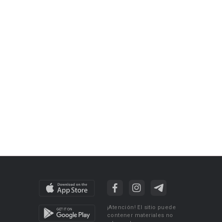
¡Atención! El sitio puede
contener materiales no