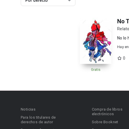
Por defecto
No 
Relato
No lo 
Hay en
0
Gratis
Noticias
Compra de libros
electrónicos
Para los titulares de
derechos de autor
Sobre Booknet