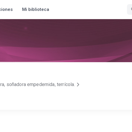
ciones
Mi biblioteca
ora, soñadora empedernida, terrícola.