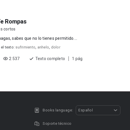
Te Rompas
s cortos
hagas, sabes que no lo tienes permitido....
 el texto:
sufrimiento
,
anhelo
,
dolor
2 537
Texto completo
1 pág.
Books language:
Español
Soporte técnico