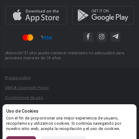
¡Atención! El sitio puede contener materiales no adecuados para
personas menores de 18 años.
Privacy policy
DMCA Copyright Policy
Condiciones de uso
Acuerdo de Privacidad
Uso de Cookies
Reglas para la publicación de libros
Con el fin de proporcionar una mejor experiencia de usuario,
recopilamos y utilizamos cookies. Si continúa navegando por
Área RR.PP.: pr@booknet.com
nuestro sitio web, acepta la recopilación y el uso de cookies.