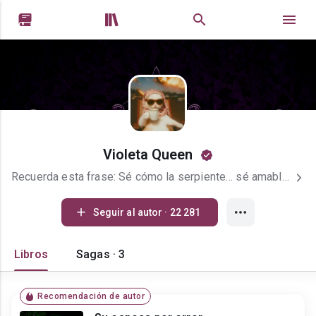


Violeta Queen
Recuerda esta frase: Sé cómo la serpiente… sé amable con todos a menos que alguien te pise.
Seguir al autor · 22 281
Libros
Sagas · 3
Recomendación de autor