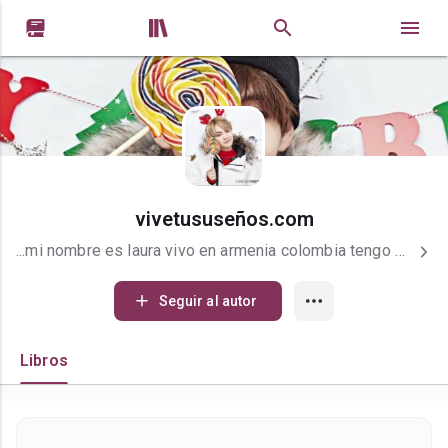


vivetususeños.com
...mi nombre es laura vivo en armenia colombia tengo 23 años soy una persona super callada peo me gusta escuchar musica leer libros tambien manga anime soy youtubers
Seguir al autor
Libros