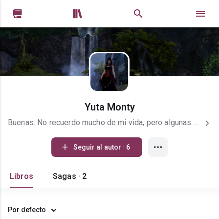


Yuta Monty
Buenas. No recuerdo mucho de mi vida, pero algunas cosas sí. Tenía 13 años cuando conocí a un viajero del tiempo. Su nombre era Rudolph de Ámsterdam. Lo recuerdo porque se la pasaba diciéndolo. Era también un cruzado, aunque no terminó su recorrido hasta tierra santa. Afortunadamente. Después de eso, unos cuatro años después, mientras comenzaba a recorrer mi propio camino a la tierra prometida, tuve que elegir entre una mesa redonda (aunque me acerque a ella más adelante en mi vida) o una lanza mata dragones. En aquel tiempo sabía apenas algo de éstas míticas criaturas, así que empuñe la lanza y emprendí el viaje hacia Pax-Tharkas. Así conocí a un medió elfo atormentado por su origen. A un mago de poder increíble y a su bruto hermano. A un enano gruñón que no sabía nadar. A un kender despreocupado que más adelante sería recordado como héroe. Ah sí, y también a un caballero, caído en desgracia, pero caballero de cualquier modo. El viajé duró muchos años, durante los cuales crecí en conocimientos tanto útiles como inútiles, pero todos curiosos. Tuve amores que me recordaron a mis primeros pasos en la tragedia junto a una pareja de tontos con familiares enemistados. Conocí también a una familia italiana con altos estándares en moral pero con la ética por el suelo. A un zapador con el hablar lento de un anciano, del que ya no recuerdo ni el nombre. En fin. Un montón de historias. Unas más interesantes que otras. Pero todas fueron parte del camino por el que aún transito. Por supuesto este camino no ha sido recto jamás. Los desvíos me han llevado por Tyria, ciudad Dragon y sus alrededores, algunas galaxias sin nombre, otras mucho más conocidas y un amplio etcétera. Éste es quién soy, y el camino por el que viajo intentando no perderme ningúna vista impresionante o solemne. Por cierto: Lannister, Slitherin, nord, ladrón la mayoría de las veces. Saijayin honorario, ninja por convicción... y por diversión también. Katanas, desde que escuche sobre Katory Hanzo y revólveres desde que conocí a Roland el pistolero. Seguramente me olvido de algo, pero ya tendremos tiempo para conocernos mientras exploramos los lugares más locos y fantásticos de mi mente.
Seguir al autor · 6
Libros
Sagas · 2
Por defecto