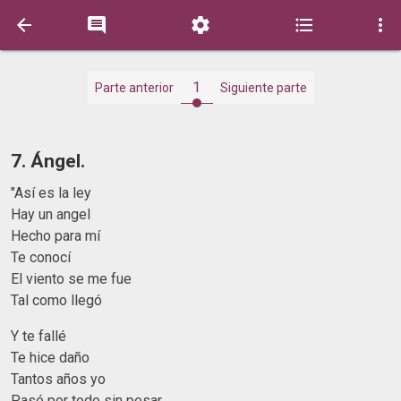





1
Parte anterior
Siguiente parte
7. Ángel.
"Así es la ley
Hay un angel
Hecho para mí
Te conocí
El viento se me fue
Tal como llegó
Y te fallé
Te hice daño
Tantos años yo
Pasé por todo sin pesar