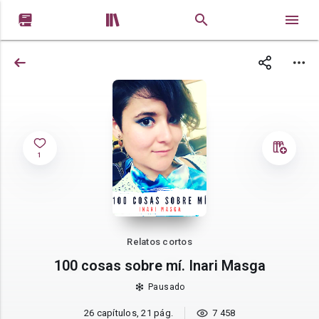


1
Relatos cortos
100 cosas sobre mí. Inari Masga
Pausado
26 capítulos, 21 pág.
7 458