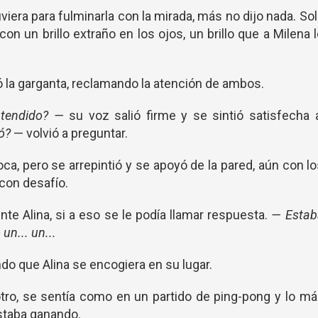
viera para fulminarla con la mirada, más no dijo nada. So
n un brillo extraño en los ojos, un brillo que a Milena 
ó la garganta, reclamando la atención de ambos.
entendido? —
su voz salió firme y se sintió satisfecha 
ó?
— volvió a preguntar.
oca, pero se arrepintió y se apoyó de la pared, aún con l
con desafío.
nte Alina, si a eso se le podía llamar respuesta.
— Estab
un... un...
ndo que Alina se encogiera en su lugar.
otro, se sentía como en un partido de ping-pong y lo m
staba ganando.