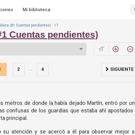
ciones
Mi biblioteca
Milena (#1 Cuentas pendientes)
17
(#1 Cuentas pendientes)
format_size
add_circle_outline
remove_circle_outline
...
1
2
4
SIGUIENTE
 metros de donde la había dejado Martín, entró por u
adas confusas de los guardias que estaba ahí apostados
ta principal.
mó su atención y se acercó a él para observar mejor s