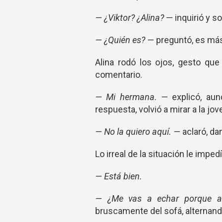
— ¿Viktor? ¿Alina?
— inquirió y s
— ¿Quién es? —
preguntó, es más
Alina rodó los ojos, gesto qu
comentario.
— Mi hermana. —
explicó, aun
respuesta, volvió a mirar a la jo
— No la quiero aquí. —
aclaró, da
Lo irreal de la situación le imped
— Está bien.
— ¿Me vas a echar porque a
bruscamente del sofá, alternando