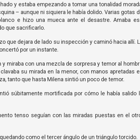
chado y estaba empezando a tomar una tonalidad morada
quina – aunque ni siquiera le había dolido. Varias gotas 
blanco e hizo una mueca ante el desastre. Amaba es
o que sacrificarlo.
zo que dejara de lado su inspección y caminó hacia allí. 
ncertó por un instante.
ón y miraba con una mezcla de sorpresa y temor al homb
ez, clavaba su mirada en la menor, con manos apretadas 
a, tanto que hasta Milena sintió un poco de temor.
ntió súbitamente mortificada por cómo le había salido 
ento tenso seguían con las miradas puestas en el otro
, quedando como el tercer ángulo de un triángulo torcido.