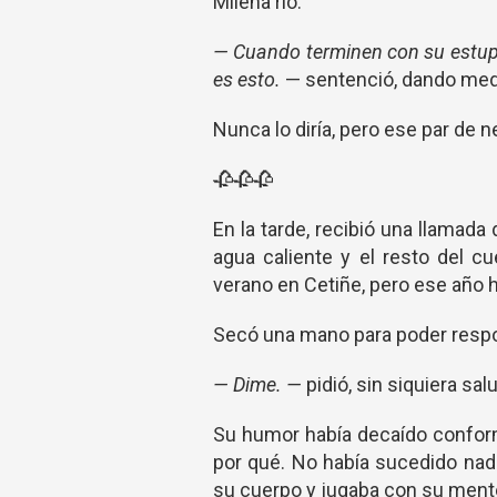
Milena río.
— Cuando terminen con su estupi
es esto.
— sentenció, dando medi
Nunca lo diría, pero ese par de ne
🥀🥀🥀
En la tarde, recibió una llamada
agua caliente y el resto del c
verano en Cetiñe, pero ese año 
Secó una mano para poder respo
— Dime. —
pidió, sin siquiera sal
Su humor había decaído conforme
por qué. No había sucedido nada
su cuerpo y jugaba con su ment