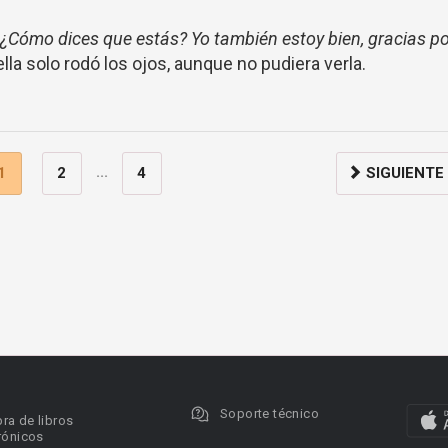
? ¿Cómo dices que estás? Yo también estoy bien, gracias p
lla solo rodó los ojos, aunque no pudiera verla.
...
1
2
4
SIGUIENTE
Soporte técnico
ra de libros
rónicos