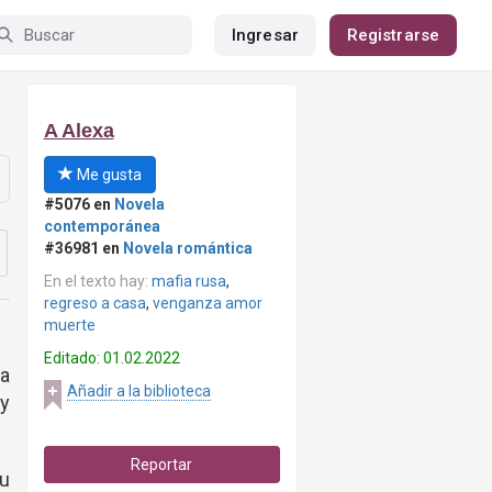
Ingresar
Registrarse
A Alexa
Me gusta
#5076 en
Novela
contemporánea
#36981 en
Novela romántica
En el texto hay:
mafia rusa
,
regreso a casa
,
venganza amor
muerte
Editado: 01.02.2022
na
Añadir a la biblioteca
 y
Reportar
u